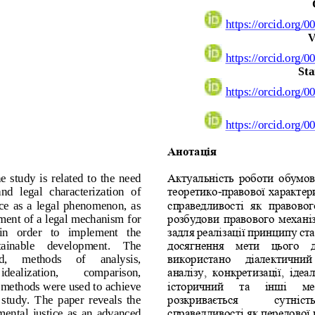
https://orcid.org/0
V
https://orcid.org/0
Sta
https://orcid.org/0
https://orcid.org/0
Анотація
  study  is  related  to  the  need 
Актуальність роботи 
обумов
and  legal  characterization  of 
теоретико
-
правової характер
e  as  a  legal  phenomenon,  as 
справедливості  як  правового
ment of a legal mechanism for 
розбудови правового механіз
in   order   to   implement   the 
задля реалізації принципу ста
t
ainable    development.    The 
досягнення  мети  цього  
,     methods     of     analysis, 
використано
діалектичний 
idealization, 
comparison, 
аналізу,  конкретизації,  ідеал
r methods were used to achieve 
історичний   та   інші   ме
 study.  The  paper  reveals  the 
розкривається 
сутність
ental  justice  as  an  advanced 
справедливості як передової 