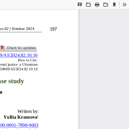
Current
Presentation
Open
Print
Download
To
View
Mode
ue 
8
2
197
/ 
October
20
2
4
69/AI/2024.82.10.16
How to Cite:
tal justice: a Ukrainian 
0.34069/AI/2024.82.10.16
ase study
и
Written by:
Yuliia Krasnova
1
000
-
0001
-
7898
-
9603