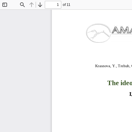
of 11
Toggle
Find
Previous
Next
Sidebar
Krasnova, Y., Trehub, 
The ideo
І