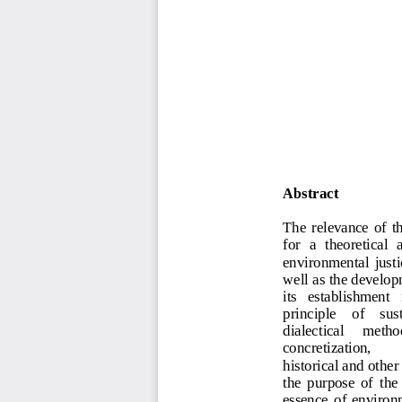
Abstract
The  relevance  of  the
for  a  theoretical  
environmental  justic
well as the develop
its   establishment   
principle    of    sus
dialectical     method
concretization, 
historical and othe
the  purpose  of  the 
essence  of  environm