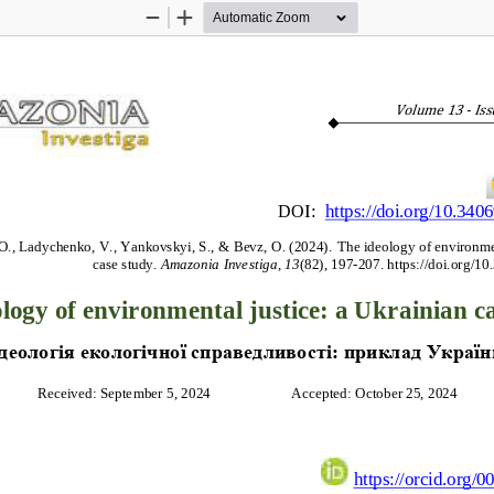
Zoom
Zoom
Out
In
Volume 
13
-
Iss
DOI: 
https://doi.org/10.340
O., Ladychenko, V., Yankovskyi, S., 
& 
Bevz, O
. (2024).
The ideology of environmen
case study.
Amazonia Investiga
,
13
(82), 197
-
207
. 
https://doi.org/1
logy of environmental justice: a Ukrainian c
деологія
екологічної
справедливості
: 
приклад
Україн
Received: September 
5
, 2024                      Accepted: 
October 25
, 2024
https://orcid.org/0