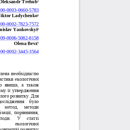
Oleksandr Trehub
2
000
-
0003
-
0660
-
5783
iktor Ladychenko
3
000
-
0002
-
7823
-
7572
nislav Yankovskyi
4
009
-
0006
-
5082
-
8158
Olena Bevz
5
000
-
0002
-
3445
-
3564
лена необхідністю 
истики екологічної 
  явища,  а  також 
му її утвердження 
лого розвитку. Для 
дослідження  було 
  метод,   методи 
ізації,  порівняння, 
тоди.   У   статті 
 
екологічної 
концепції розвитку 