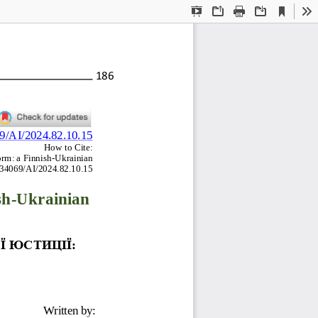
Current
Presentation
Open
Print
Download
To
View
Mode
186
69/AI/2024.82.10.15
How to Cite:
orm: a Finnish
-
Ukrainian 
0.34069/AI/2024.82.10.1
5
sh
-
Ukrainian 
Ї
ЮСТИЦІЇ
: 
Written by: