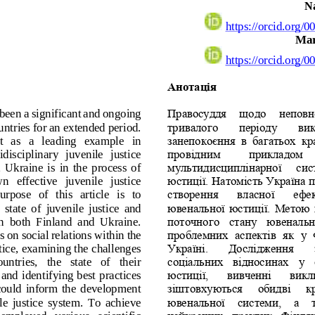
N
https://orcid.org/0
Mar
https://orcid.org/0
Анотація
 been a significant and ongoing 
Правосуддя  щодо  неповно
ntries for an extended period. 
тривалого   періоду   вик
   as   a   leading   example   in 
занепокоєння  в  багатьох  кра
disciplinary  juvenile  justice 
провідним 
прикладом 
  Ukraine  is  in  the  process  of 
мультидисциплінарної  сис
wn   effective   juvenile   justice 
юстиції. Натомість Україна п
ose   of   this   article   is   to 
створення   власної   ефе
 state  of  juvenile  justice  and 
ювенальної юстиції. Метою ці
n  both  Finland  and  Ukraine. 
поточного  стану  ювенально
s on social relations within the 
проблемних  аспектів  як 
у  
stice, examining the challenges 
Україні.   Дослідження   
соціальних  відносинах  у  
untries,   the   state   of   their 
and identifying best practices 
юстиції,   вивченні   викл
 could  inform  the  development 
зіштовхуються  обидві  кр
e  justi
ce  system.  To  achieve 
ювенальної  системи,  а  
  employed   various   scientific 
найкращих  практик  Фінлянд