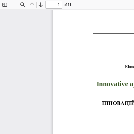
of 11
Toggle
Find
Previous
Next
Sidebar
Khme
Innovative a
ІННОВАЦІ