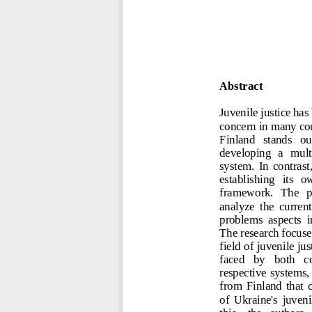
Abstract
Juvenile justice has
concern in many cou
Finland   stands   out
developing  a  multi
system.  In  contrast,
establishing   its   o
framework.   The   purp
analyze  the  current 
problems  aspects  i
The research focu
se
field of juvenile ju
faced   by   both   co
respective systems, 
from  Finland  that 
of  Ukraine's  juvenil
this,   the   authors 