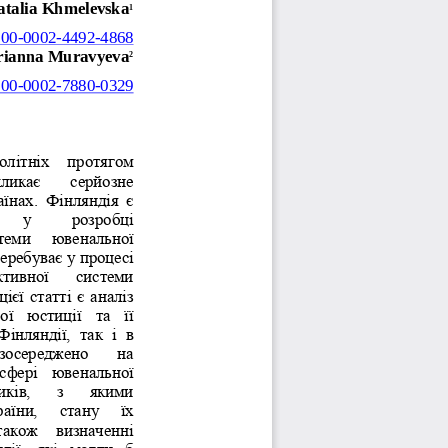
atalia Khmelevska
1
000
-
0002
-
4492
-
4868
ianna Muravyeva
2
000
-
0002
-
7880
-
0329
літніх  протягом 
ликає   серйозне 
їнах.  Фінляндія  є 
   у    розробці 
теми  ювенальної 
еребуває у процесі 
ктивної   системи 
єї статті є аналіз 
ї  юстиції  та  її 
Фінляндії,  так  і  в 
зосереджено   на 
сфері  ювенальної 
иків,   з   якими 
аїни,  стану  їх 
також  визначенні 
ії,  які  могли  б 