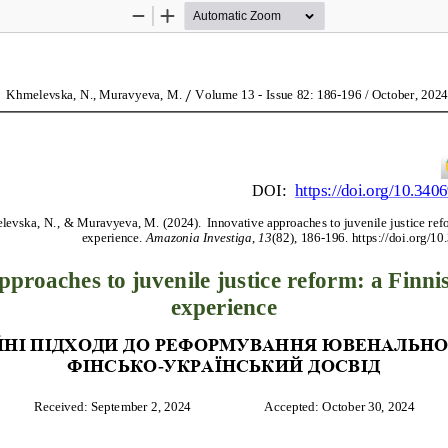
Zoom
Zoom
Out
In
Khmelevska, N., Muravyeva, M
.
Volume 13 
-
Issue 
82
: 
1
86
-
1
96
/ 
October
, 2024
/
DOI: 
https://doi.org/10.340
levska, N., & Muravyeva, M
. (2024).
Innovative approaches to juvenile justice ref
experience
.
Amazonia Investiga
,
13
(82), 1
86
-
1
96
. 
https://doi.org/1
pproaches to juvenile justice reform: a Finni
experience
ЙНІ
ПІДХОДИ
ДО
РЕФОРМУВАННЯ
ЮВЕНАЛЬНО
ФІНСЬКО
-
УКРАЇНСЬКИЙ
ДОСВІД
Received: September 
2
, 2024                      Accepted: 
October 3
0, 2024