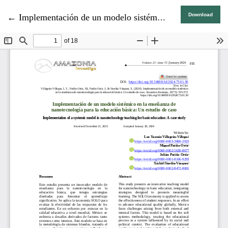
Return to Article Details
Download
←
Implementación de un modelo sistémico en la enseñanza de nanotecnología para la educación básica: Un estudio de caso