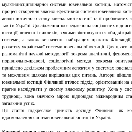
мультидисциплінарної системи ювенальної юстиції. Натоміст
процесі створення власної ефективної системи ювенальної юстиц
аналіз поточного стану ювенальної юстиції та її проблемних ас
так і в Україні. Дослідження зосереджено на соціальних віднос
юстиції, вивченні викликів, з якими зіштовхуються обидві краї
системи, а також визначенні найкращих практик Фінляндії
розвитку української системи ювенальної юстиції. Для цього 
різноманітні наукові методології, зокрема аналітичні, феномен
порівняльно-правові, соціологічні методи, зокрема опиту
приділено декільком проблемним аспектам у системах ювеналь
та можливим шляхам вирішення цих питань. Автори дійшли 
ювенальної юстиції Фінляндії втілює підхід, орієнтований на 
прагне наслідувати у своєму власному розвитку. Хоча у сист
труднощі, вона значною мірою відповідає міжнародним ста
загальний успіх.
Ця стаття підкреслює цінність досвіду Фінляндії як к
вдосконалення системи ювенальної юстиції в Україні.
Ключові слова:
ювенальна юстиція, відновне правосуддя, ме