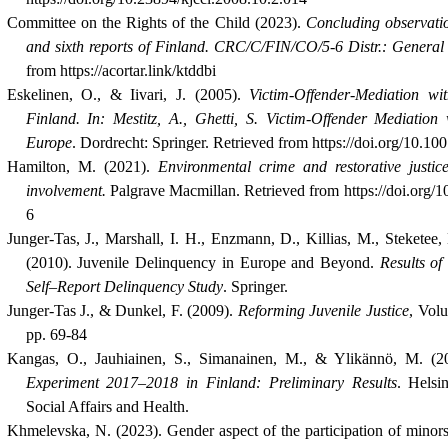
Committee on the Rights of the Child (2023).
Concluding observatio
and sixth reports of Finland
.
CRC/C/FIN/CO/5-6 Distr.: General 
from https://acortar.link/ktddbi
Eskelinen, O., & Iivari, J. (2005).
Victim-Offender-Mediation wi
Finland. In: Mestitz, A., Ghetti, S. Victim-Offender Mediation
Europe
. Dordrecht: Springer. Retrieved from https://doi.org/10.1
Hamilton, M. (2021).
Environmental crime and restorative justic
involvement.
Palgrave Macmillan.
Retrieved
from
https://doi.org
6
Junger-Tas, J., Marshall, I. H., Enzmann, D., Killias, M., Stekete
(
2010
). Juvenile Delinquency in Europe and Beyond.
Results of
Self–Report Delinquency Study
.
Springer.
Junger-Tas J., & Dunkel, F.
(2009).
Reforming Juvenile Justice
, Vol
pp. 69-84
Kangas, O., Jauhiainen, S., Simanainen, M., & Ylikännö, M. (
Experiment 2017–2018 in Finland: Preliminary Results
. Helsi
Social Affairs and Health.
Khmelevska
,
N. (2023). Gender aspect of the participation of minors