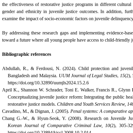
the effectiveness of restorative justice programs in different cultural
gender and ethnicity in juvenile justice outcomes. In addition, furt
examine the impact of socio-economic factors on juvenile delinquency 
By addressing these research gaps and implementing evidence-bas
toward a future where all young people have access to child-friendly j
Bibliographic references
Abdullah, R., & Ferdousi, N. (2024). Child protection and juvenile
Bangladesh and Malaysia.
UUM Journal of Legal Studies
,
15
(2),
https://doi.org/10.32890/uumjls2024.15.2.6
April K., Shannon W. Schrader, Toni E. Walker, Francis R., Glynn
Conceptualizing juvenile justice reform: Integrating the public heal
restorative justice models.
Children and Youth Services Review, 14
Cavadino, M., & Dignan, J. (2005).
Penal systems: A comparative a
Chang G.-W., & Hyun-Seok, Y. (2008). Research on Juvenile Jus
Korean Journal of Comparative Criminal Law,
10
(2), 305-3
https://doi.org/10.23894/kjccl.2008.10.2.014